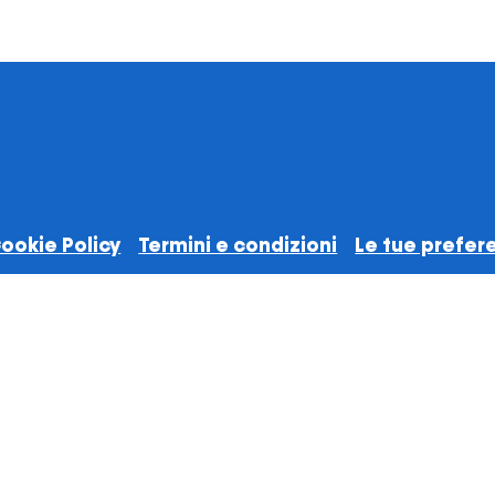
ookie Policy
Termini e condizioni
Le tue prefere
ede Operativa: Via Galvani 24, 20124 – Milano (MI) ® Guido Lascelt