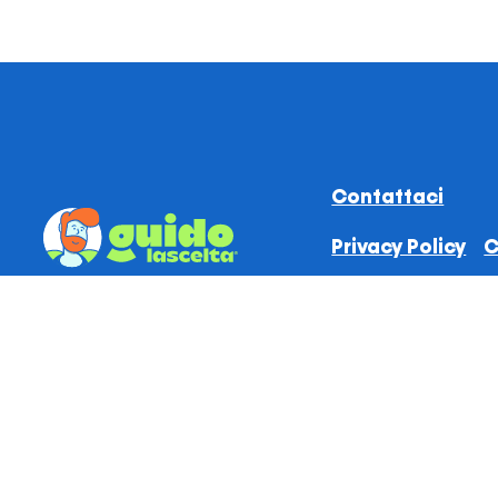
Contattaci
Privacy Policy
C
Sede Legale: Via Alessandro Manzoni, 16 38122 Trento (TN) | S
registrato di Mobility Ecolution S.r.l.